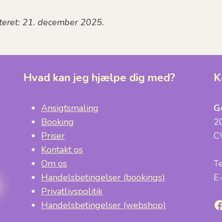
teret: 21. december 2025.
Hvad kan jeg hjælpe dig med?
K
Ansigtsmaling
G
Booking
2
Priser
C
Kontakt os
Om os
T
Handelsbetingelser (bookings)
E
Privatlivspolitik
F
Handelsbetingelser (webshop)