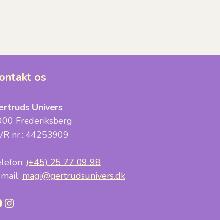
ontakt os
ertruds Univers
000 Frederiksberg
VR nr.: 44253909
elefon:
(+45) 25 77 09 98
-mail:
magi@gertrudsunivers.dk
acebook
Instagram