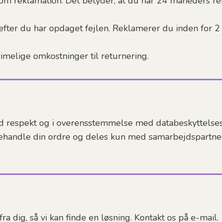
om reklamation. Det betyder, at du har 24 måneders rekl
, efter du har opdaget fejlen. Reklamerer du inden for 
melige omkostninger til returnering.
d respekt og i overensstemmelse med databeskyttelse
ehandle din ordre og deles kun med samarbejdspartnere,
ra dig, så vi kan finde en løsning. Kontakt os på e-mail.