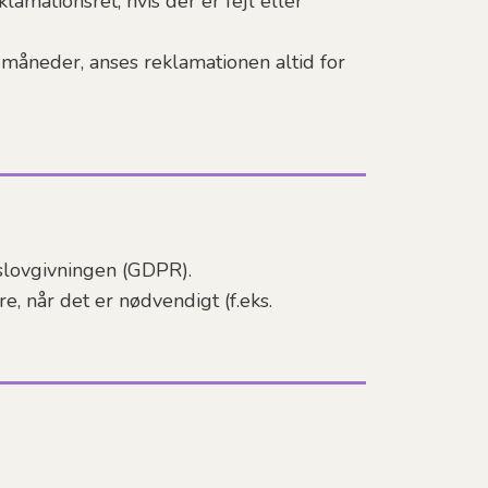
amationsret, hvis der er fejl eller
2 måneder, anses reklamationen altid for
slovgivningen (GDPR).
 når det er nødvendigt (f.eks.