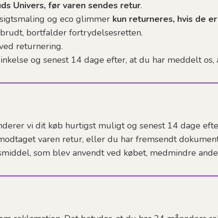
s Univers, før varen sendes retur
.
nsigtsmaling og eco glimmer
kun returneres, hvis de 
udt, bortfalder fortrydelsesretten.
ved returnering.
nkelse og senest 14 dage efter, at du har meddelt os, a
nderer vi dit køb hurtigst muligt og senest 14 dage efte
r modtaget varen retur, eller du har fremsendt dokumenta
smiddel, som blev anvendt ved købet, medmindre andet 