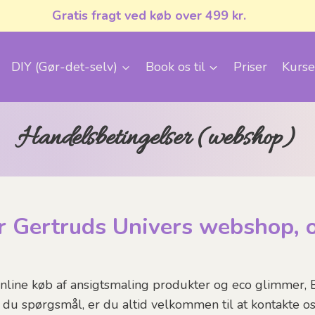
Gratis fragt ved køb over 499 kr.
DIY (Gør-det-selv)
Book os til
Priser
Kurse
Handelsbetingelser (webshop)
r Gertruds Univers webshop, 
nline køb af ansigtsmaling produkter og eco glimmer, E
r du spørgsmål, er du altid velkommen til at kontakte os