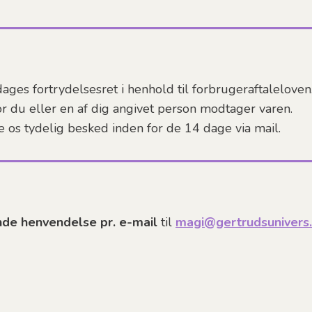
ages fortrydelsesret i henhold til forbrugeraftaleloven
or du eller en af dig angivet person modtager varen.
ve os tydelig besked inden for de 14 dage via mail.
nde henvendelse pr. e-mail
til
magi@gertrudsunivers