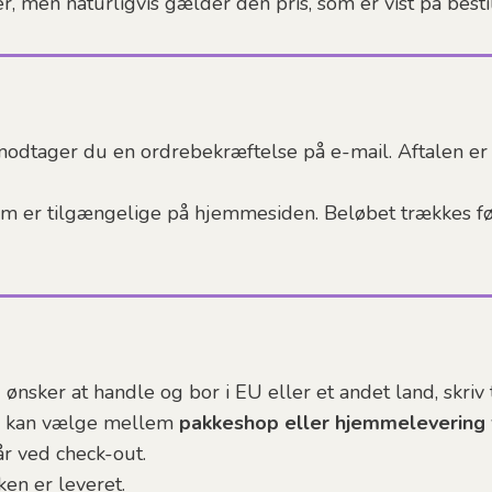
er, men naturligvis gælder den pris, som er vist på besti
 modtager du en ordrebekræftelse på e-mail. Aftalen er
som er tilgængelige på hjemmesiden. Beløbet trækkes fø
 ønsker at handle og bor i EU eller et andet land, skriv 
u kan vælge mellem
pakkeshop eller hjemmelevering
r ved check-out.
ken er leveret.