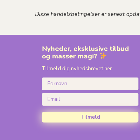
Disse handelsbetingelser er senest opda
Nyheder, eksklusive tilbud
og masser magi?
Tilmeld dig nyhedsbrevet her
Fornavn
Email
Tilmeld