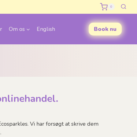
0
r
Om os
English
Book nu
onlinehandel.
cosparkles. Vi har forsøgt at skrive dem
.