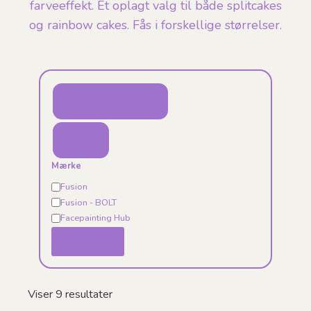
farveeffekt. Et oplagt valg til både splitcakes
og rainbow cakes. Fås i forskellige størrelser.
Filtrer varer
Luk
Mærke
Mærke
Fusion
Fusion - BOLT
Facepainting Hub
Anvend
Sorteret
Viser 9 resultater