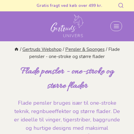
Fortsæt
Gratis fragt ved køb over 499 kr.
til
indhold
/
Gertruds Webshop
/
Pensler & Sponges
/
Flade
pensler - one-stroke og større flader
Flade pensler - one-stroke og
større flader
Flade pensler bruges især til one-stroke
teknik, regnbueeffekter og større flader. De
er ideelle til vinger, tigerstriber, baggrunde
og hurtige designs med maksimal