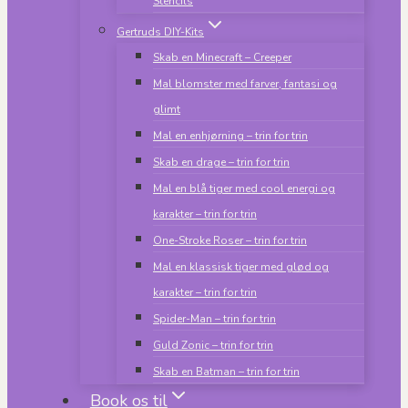
Stencils
Gertruds DIY-Kits
Skab en Minecraft – Creeper
Mal blomster med farver, fantasi og
glimt
Mal en enhjørning – trin for trin
Skab en drage – trin for trin
Mal en blå tiger med cool energi og
karakter – trin for trin
One-Stroke Roser – trin for trin
Mal en klassisk tiger med glød og
karakter – trin for trin
Spider-Man – trin for trin
Guld Zonic – trin for trin
Skab en Batman – trin for trin
Book os til