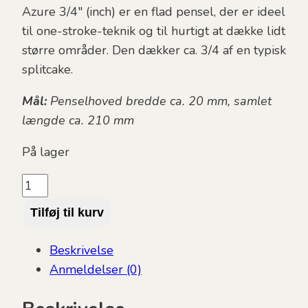
Azure 3/4″ (inch) er en flad pensel, der er ideel
til one-stroke-teknik og til hurtigt at dække lidt
større områder. Den dækker ca. 3/4 af en typisk
splitcake.
Mål:
Penselhoved bredde ca. 20 mm, samlet
længde ca. 210 mm
På lager
Facepainting
Hub,
Tilføj til kurv
Azure
3/4”
Beskrivelse
Flat
Anmeldelser (0)
antal