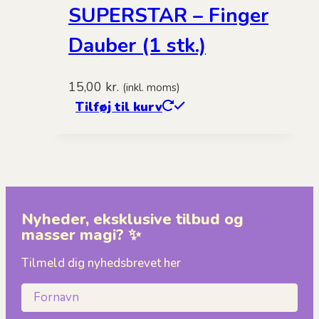
SUPERSTAR – Finger
Dauber (1 stk.)
15,00
kr.
(inkl. moms)
Tilføj til kurv
Nyheder, eksklusive tilbud og
masser magi? ✨
Tilmeld dig nyhedsbrevet her
Fornavn