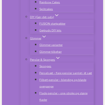
Rainbow Cakes
Splitcakes
DIY (Gør-det-selv)
FUSION startpakker
Gertruds DIY kits
Glimmer
Glimmer varianter
Glimmer tilbehør
Pensler & Sponges
Sponges
Penselsæt – flere pensler samlet i ét sæt
Filbert pensler – blending og bløde
overgange
Flade pensler – one-stroke og større
flader