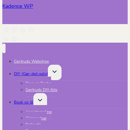
Kadence WP
Gertruds Webshop
Skift
DIY (Gør-det-selv)
undermenu
Tips og Tricks
Gertruds DIY-Kits
Skift
Book os til
undermenu
Ansigtsmaling
Glimmerbar
Ballonfe