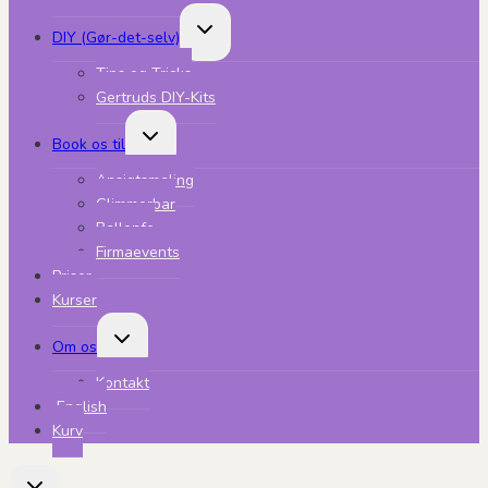
Skift
DIY (Gør-det-selv)
undermenu
Tips og Tricks
Gertruds DIY-Kits
Skift
Book os til
undermenu
Ansigtsmaling
Glimmerbar
Ballonfe
Firmaevents
Priser
Kurser
Skift
Om os
undermenu
Kontakt
English
Kurv