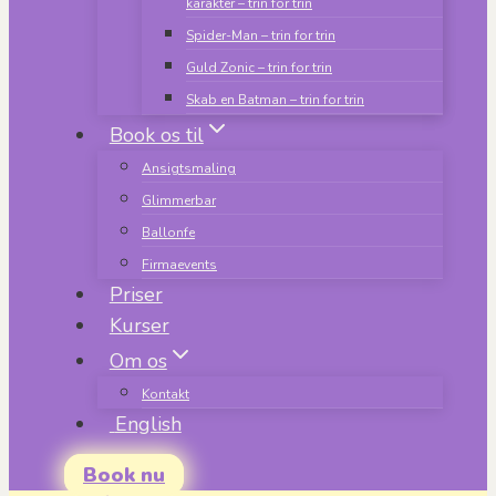
karakter – trin for trin
Spider-Man – trin for trin
Guld Zonic – trin for trin
Skab en Batman – trin for trin
Book os til
Ansigtsmaling
Glimmerbar
Ballonfe
Firmaevents
Priser
Kurser
Om os
Kontakt
English
Book nu