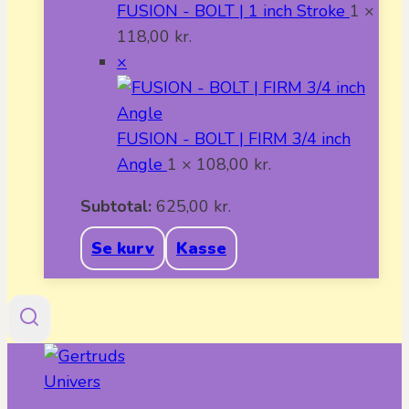
FUSION - BOLT | 1 inch Stroke
1 ×
118,00
kr.
×
FUSION - BOLT | FIRM 3/4 inch
Angle
1 ×
108,00
kr.
Subtotal:
625,00
kr.
Se kurv
Kasse