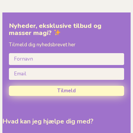
Nyheder, eksklusive tilbud og
masser magi?
Tilmeld dig nyhedsbrevet her
Fornavn
Email
Tilmeld
Hvad kan jeg hjælpe dig med?