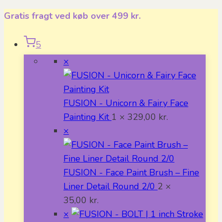
Fortsæt
Gratis fragt ved køb over 499 kr.
til
indhold
5
×
FUSION - Unicorn & Fairy Face
Painting Kit
1 ×
329,00
kr.
×
FUSION - Face Paint Brush – Fine
Liner Detail Round 2/0
2 ×
35,00
kr.
×