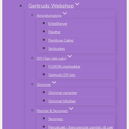
Gertruds Webshop
Ansigtsmaling
Enkeltfarver
Paletter
Rainbow Cakes
Splitcakes
DIY (Gør-det-selv)
FUSION startpakker
Gertruds DIY kits
Glimmer
Glimmer varianter
Glimmer tilbehør
Pensler & Sponges
Sponges
Penselsæt – flere pensler samlet i ét sæt