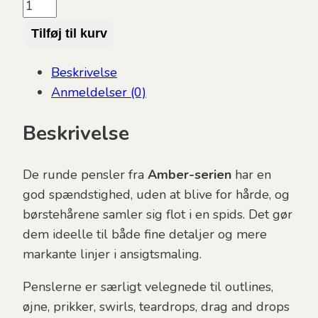
Facepainting
Hub,
Tilføj til kurv
Amber
No.
Beskrivelse
4
Anmeldelser (0)
Round
antal
Beskrivelse
De runde pensler fra
Amber-serien
har en
god spændstighed, uden at blive for hårde, og
børstehårene samler sig flot i en spids. Det gør
dem ideelle til både fine detaljer og mere
markante linjer i ansigtsmaling.
Penslerne er særligt velegnede til outlines,
øjne, prikker, swirls, teardrops, drag and drops