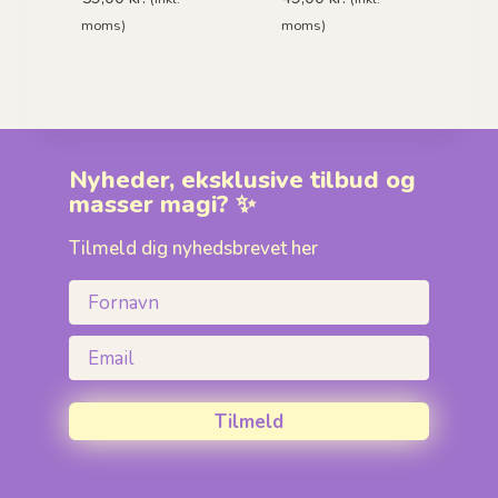
moms)
moms)
Nyheder, eksklusive tilbud og
masser magi? ✨
Tilmeld dig nyhedsbrevet her
Fornavn
Email
Tilmeld