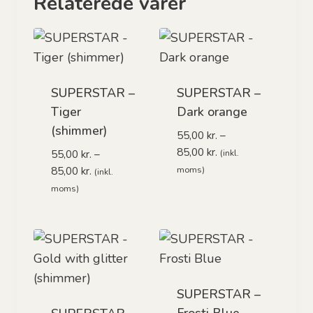
Relaterede varer
SUPERSTAR –
SUPERSTAR –
Tiger
Dark orange
(shimmer)
55,00
kr.
–
Prisinterval:
85,00
kr.
55,00
kr.
–
(inkl.
55,00 kr.
Prisinterval:
85,00
kr.
moms)
(inkl.
til
55,00 kr.
moms)
85,00 kr.
til
85,00 kr.
SUPERSTAR –