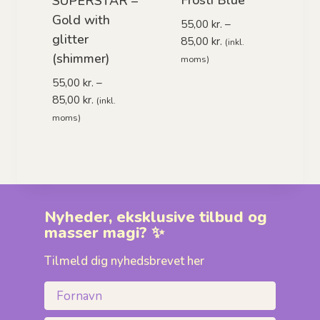
Frosti Blue
SUPERSTAR –
Gold with
55,00
kr.
–
glitter
Prisinterval:
85,00
kr.
(inkl.
(shimmer)
55,00 kr.
moms)
til
55,00
kr.
–
85,00 kr.
Prisinterval:
85,00
kr.
(inkl.
55,00 kr.
moms)
til
85,00 kr.
Nyheder, eksklusive tilbud og
masser magi? ✨
Tilmeld dig nyhedsbrevet her
Fornavn