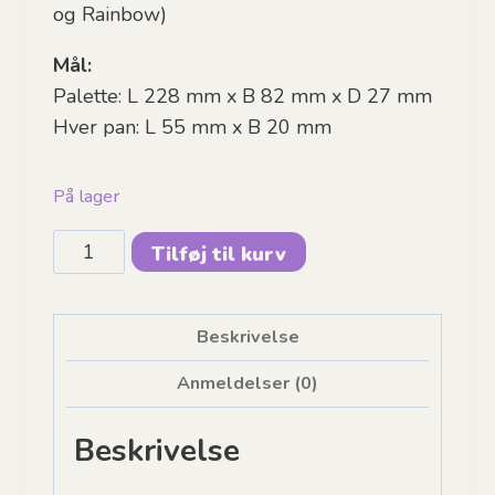
og
Rainbow)
Mål:
Palette: L 228 mm x B 82 mm x D 27 mm
Hver pan: L 55 mm x B 20 mm
På lager
Facepainting
Tilføj til kurv
Hub,
Everyday
Palette
Beskrivelse
antal
Anmeldelser (0)
Beskrivelse