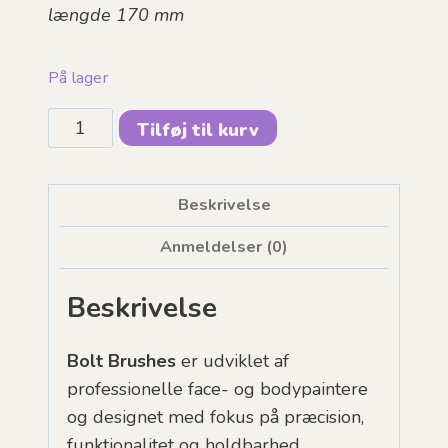
længde 170 mm
På lager
FUSION
Tilføj til kurv
-
BOLT
|
Beskrivelse
Medium
Anmeldelser (0)
FIRM
Angle
Beskrivelse
5/8
inch
Bolt Brushes
er udviklet af
antal
professionelle face- og bodypaintere
og designet med fokus på præcision,
funktionalitet og holdbarhed.