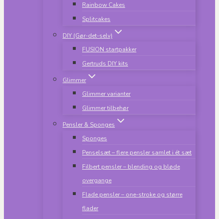
Rainbow Cakes
Splitcakes
DIY (Gør-det-selv)
FUSION startpakker
Gertruds DIY kits
Glimmer
Glimmer varianter
Glimmer tilbehør
Pensler & Sponges
Sponges
Penselsæt – flere pensler samlet i ét sæt
Filbert pensler – blending og bløde
overgange
Flade pensler – one-stroke og større
flader