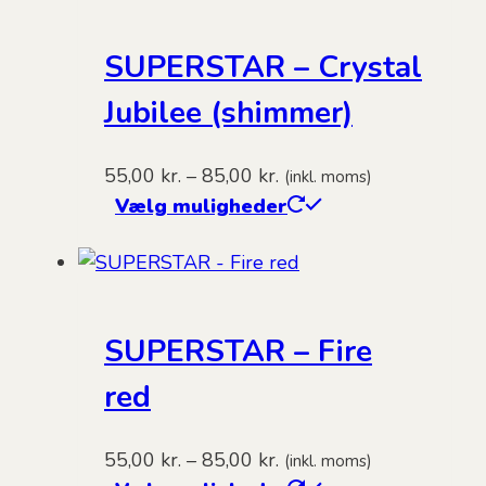
SUPERSTAR – Crystal
Jubilee (shimmer)
Prisinterval:
55,00
kr.
–
85,00
kr.
(inkl. moms)
55,00 kr.
Dette
Vælg muligheder
til
vare
85,00 kr.
har
flere
varianter.
SUPERSTAR – Fire
Mulighederne
kan
red
vælges
på
Prisinterval:
55,00
kr.
–
85,00
kr.
(inkl. moms)
varesiden