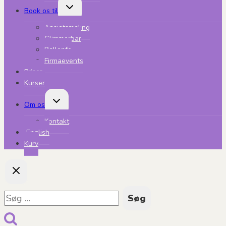
Skift
Book os til
undermenu
Ansigtsmaling
Glimmerbar
Ballonfe
Firmaevents
Priser
Kurser
Skift
Om os
undermenu
Kontakt
English
Kurv
Søg
efter: