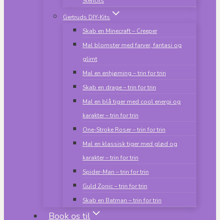
Stencils
Gertruds DIY-Kits
Skab en Minecraft – Creeper
Mal blomster med farver, fantasi og
glimt
Mal en enhjørning – trin for trin
Skab en drage – trin for trin
Mal en blå tiger med cool energi og
karakter – trin for trin
One-Stroke Roser – trin for trin
Mal en klassisk tiger med glød og
karakter – trin for trin
Spider-Man – trin for trin
Guld Zonic – trin for trin
Skab en Batman – trin for trin
Book os til