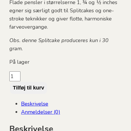
Flade pensler i størrelserne 1, ¾ og ½ inches
egner sig særligt godt til Splitcakes og one-
stroke teknikker og giver flotte, harmoniske
farveovergange.
Obs. denne Splitcake produceres kun i 30
gram.
På lager
FUSION
-
Tilføj til kurv
Ocean
Breeze
Beskrivelse
|
Anmeldelser (0)
30g
antal
Beskrivelse