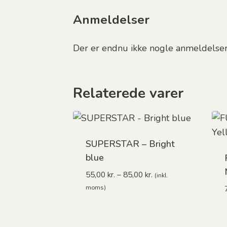
Anmeldelser
Der er endnu ikke nogle anmeldelser
Relaterede varer
SUPERSTAR – Bright
blue
Prisinterval:
55,00
kr.
–
85,00
kr.
(inkl.
55,00 kr.
moms)
til
85,00 kr.