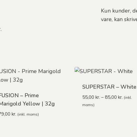
Kun kunder, de
vare, kan skri
.
SUPERSTAR – White
FUSION – Prime
Prisint
55,00
kr.
–
85,00
kr.
(inkl.
Marigold Yellow | 32g
55,00 k
moms)
til
79,00
kr.
(inkl. moms)
85,00 k