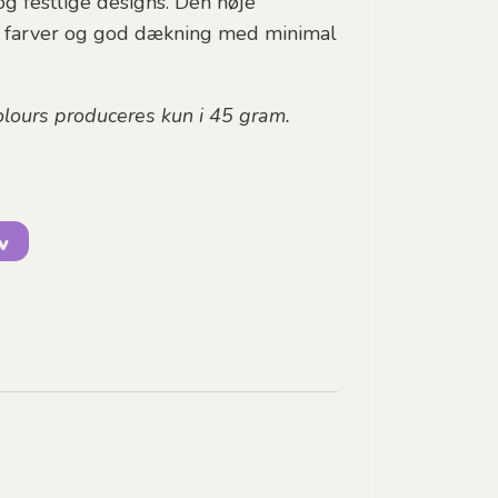
g festlige designs. Den høje
e farver og god dækning med minimal
lours produceres kun i 45 gram.
rv