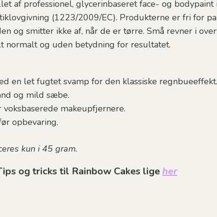
let af professionel, glycerinbaseret face- og bodypaint 
klovgivning (1223/2009/EC). Produkterne er fri for pa
en og smitter ikke af, når de er tørre. Små revner i over
 normalt og uden betydning for resultatet.
d en let fugtet svamp for den klassiske regnbueeffekt
and og mild sæbe.
er voksbaserede makeupfjernere.
før opbevaring.
eres kun i 45 gram.
ips og tricks til Rainbow Cakes lige
her