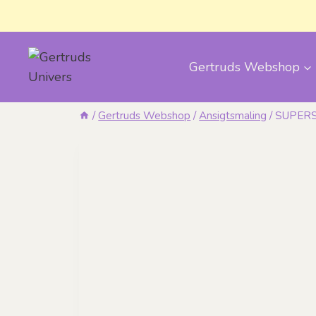
Fortsæt
til
indhold
Gertruds Webshop
/
Gertruds Webshop
/
Ansigtsmaling
/
SUPERST