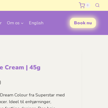
0
r
Om os
English
Book nu
e Cream | 45g
)
g Dream Colour fra Superstar med
cer. Ideel til enhjørninger,