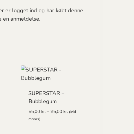
r er logget ind og har købt denne
ve en anmeldelse.
SUPERSTAR –
erval:
Bubblegum
r.
Prisinterval:
55,00
kr.
–
85,00
kr.
(inkl.
r.
55,00 kr.
moms)
til
85,00 kr.