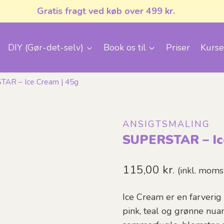
Gratis fragt ved køb over 499 kr.
DIY (Gør-det-selv)
Book os til
Priser
Kurse
AR – Ice Cream | 45g
ANSIGTSMALING
SUPERSTAR – Ic
115,00
kr.
(inkl. moms
Ice Cream er en farveri
pink, teal og grønne nuan