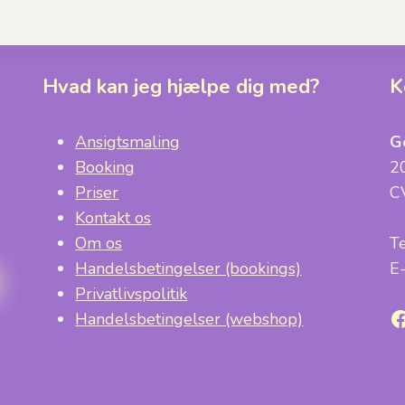
Hvad kan jeg hjælpe dig med?
K
Ansigtsmaling
G
Booking
2
Priser
C
Kontakt os
Om os
T
Handelsbetingelser (bookings)
E
Privatlivspolitik
F
Handelsbetingelser (webshop)