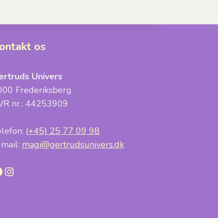
ontakt os
ertruds Univers
000 Frederiksberg
VR nr.: 44253909
elefon:
(+45) 25 77 09 98
-mail:
magi@gertrudsunivers.dk
acebook
Instagram