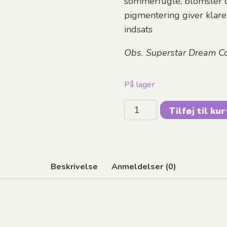
sommerfugle, blomster o
pigmentering giver klar
indsats
Obs. Superstar Dream Co
På lager
SUPERSTAR
Tilføj til ku
-
Ice
Cream
|
Beskrivelse
Anmeldelser (0)
45g
antal