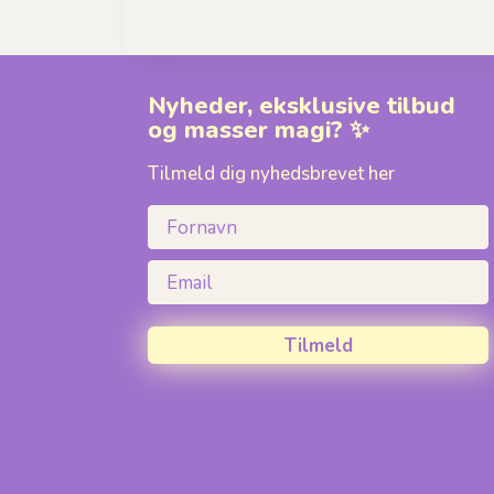
Nyheder, eksklusive tilbud
og masser magi? ✨
Tilmeld dig nyhedsbrevet her
Fornavn
Email
Tilmeld