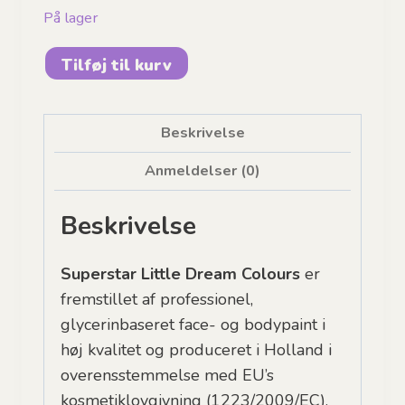
På lager
SUPERSTAR
Tilføj til kurv
-
Little
Magic
Beskrivelse
Sunrise
Anmeldelser (0)
|
30g
Beskrivelse
antal
Superstar Little Dream Colours
er
fremstillet af professionel,
glycerinbaseret face- og bodypaint i
høj kvalitet og produceret i Holland i
overensstemmelse med EU’s
kosmetiklovgivning (1223/2009/EC).