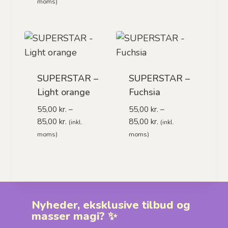
55,00 kr.
moms)
til
85,00 kr.
SUPERSTAR –
SUPERSTAR –
Light orange
Fuchsia
55,00
kr.
–
55,00
kr.
–
Prisinterval:
Prisinterval:
85,00
kr.
85,00
kr.
(inkl.
(inkl.
55,00 kr.
55,00 kr.
moms)
moms)
til
til
85,00 kr.
85,00 kr.
Nyheder, eksklusive tilbud og
masser magi? ✨