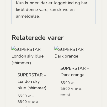
Kun kunder, der er logget ind og har
købt denne vare, kan skrive en
anmeldelse.
Relaterede varer
SUPERSTAR –
Dark orange
SUPERSTAR –
London sky
55,00
kr.
–
blue (shimmer)
Prisinterval:
85,00
kr.
(inkl.
55,00 kr.
moms)
55,00
kr.
–
til
Prisinterval:
85,00
kr.
(inkl.
85,00 kr.