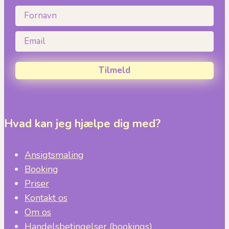
Fornavn
Email
Tilmeld
Hvad kan jeg hjælpe dig med?
Ansigtsmaling
Booking
Priser
Kontakt os
Om os
Handelsbetingelser (bookings)