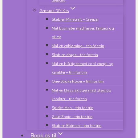
Stencils
Gertruds DIY-Kits
Skab en Minecraft – Creeper
Mal blomster med farver, fantasi og
glimt
Mal en enhjørning – trin for trin
Skab en drage – trin for trin
Mal en blå tiger med cool energi og
karakter – trin for trin
One-Stroke Roser – trin for trin
Mal en klassisk tiger med glød og
karakter – trin for trin
Spider-Man – trin for trin
Guld Zonic – trin for trin
Skab en Batman – trin for trin
Book os til