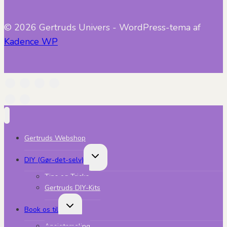
© 2026 Gertruds Univers - WordPress-tema af
Kadence WP
Gertruds Webshop
Skift
DIY (Gør-det-selv)
undermenu
Tips og Tricks
Gertruds DIY-Kits
Skift
Book os til
undermenu
Ansigtsmaling