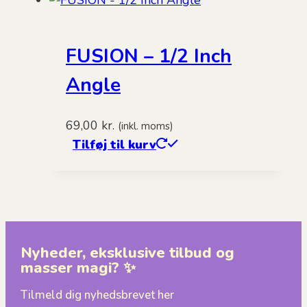
FUSION – 1/2 Inch
Angle
69,00
kr.
(inkl. moms)
Tilføj til kurv
Nyheder, eksklusive tilbud og
masser magi? ✨
Tilmeld dig nyhedsbrevet her