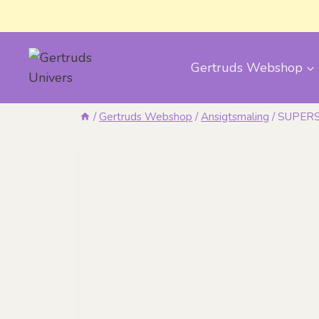
Fortsæt
til
indhold
Gertruds Webshop
/
Gertruds Webshop
/
Ansigtsmaling
/
SUPERS