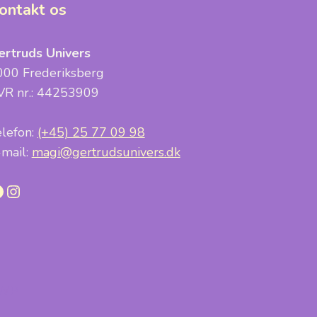
ontakt os
ertruds Univers
000 Frederiksberg
VR nr.: 44253909
elefon:
(+45) 25 77 09 98
-mail:
magi@gertrudsunivers.dk
acebook
Instagram
 WP