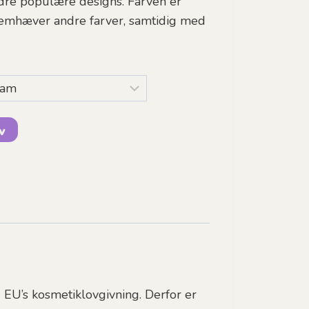
ndre populære designs. Farven er
emhæver andre farver, samtidig med
rv
EU’s kosmetiklovgivning. Derfor er