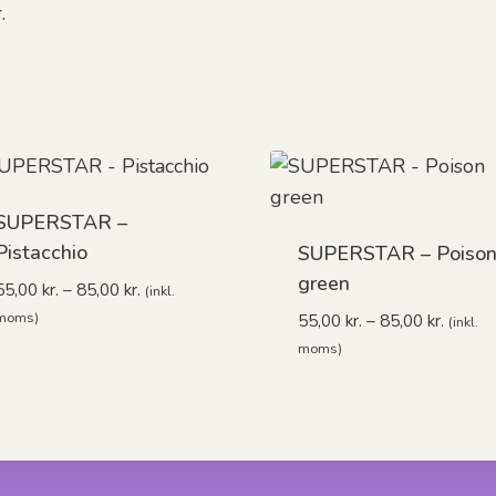
.
SUPERSTAR –
Pistacchio
SUPERSTAR – Poiso
green
Prisinterval:
55,00
kr.
–
85,00
kr.
(inkl.
55,00 kr.
Prisint
moms)
55,00
kr.
–
85,00
kr.
(inkl.
til
55,00 k
moms)
85,00 kr.
til
85,00 k