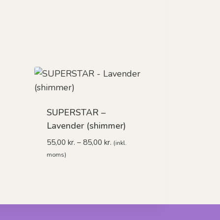
n
SUPERSTAR –
Lavender (shimmer)
erval:
Prisinterval:
55,00
kr.
–
85,00
kr.
(inkl.
r.
55,00 kr.
moms)
til
r.
85,00 kr.