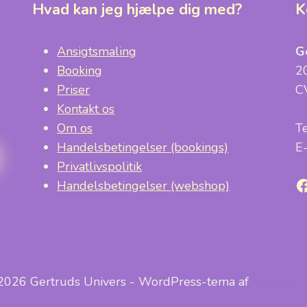
Hvad kan jeg hjælpe dig med?
K
Ansigtsmaling
G
Booking
2
Priser
C
Kontakt os
Om os
T
Handelsbetingelser (bookings)
E
Privatlivspolitik
F
Handelsbetingelser (webshop)
2026 Gertruds Univers - WordPress-tema af
Kadence