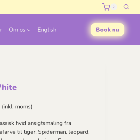
0
r
Om os
English
Book nu
hite
Prisinterval:
.
(inkl. moms)
55,00 kr.
assisk hvid ansigtsmaling fra
til
farve til tiger, Spiderman, leopard,
85,00 kr.