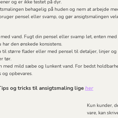
ner og er ikke testet på dyr.
gtsmalingen behagelig på huden og nem at arbejde med. 
 bruger pensel eller svamp, og gør ansigtsmalingen vel
 med vand. Fugt din pensel eller svamp let, enten med 
u har den ønskede konsistens.
l større flader eller med pensel til detaljer, linjer og
r tør.
n med mild sæbe og lunkent vand. For bedst holdbarhe
es og opbevares.
ps og tricks til ansigtsmaling lige
her
Kun kunder, de
vare, kan skri