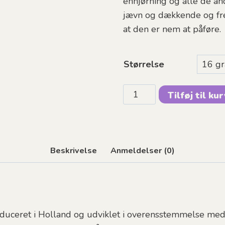
enhjørning og alle de a
jævn og dækkende og fr
at den er nem at påføre.
Størrelse
SUPERSTAR
Tilføj til ku
-
White
antal
Beskrivelse
Anmeldelser (0)
duceret i Holland og udviklet i overensstemmelse med 