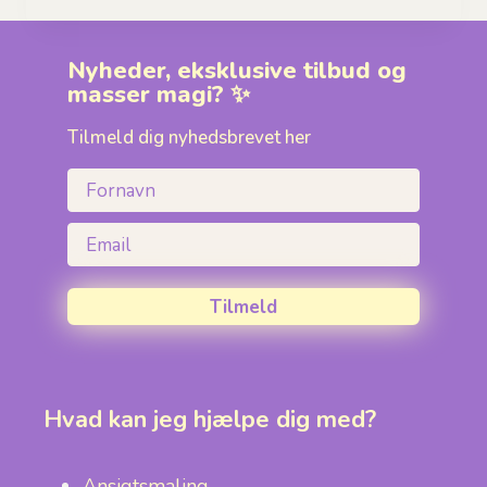
Nyheder, eksklusive tilbud og
masser magi? ✨
Tilmeld dig nyhedsbrevet her
Fornavn
Email
Tilmeld
Hvad kan jeg hjælpe dig med?
Ansigtsmaling